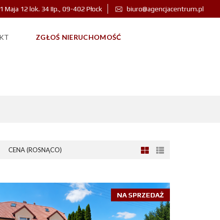
 1 Maja 12 lok. 34 IIp., 09-402 Płock
biuro@agencjacentrum.pl
KT
ZGŁOŚ NIERUCHOMOŚĆ
CENA (ROSNĄCO)
NA SPRZEDAŻ