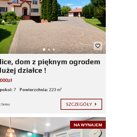
lice, dom z pięknym ogrodem
użej działce !
.000zł
 pokoi:
7
Powierzchnia:
223 m²
SZCZEGÓŁY
c temu
NA WYNAJEM