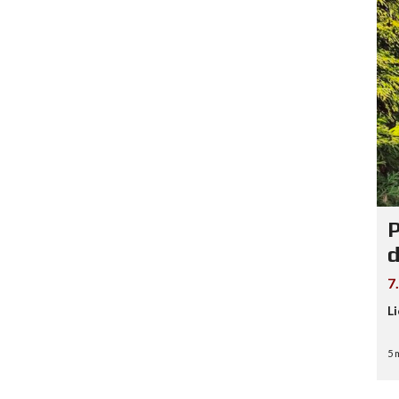
P
d
7
L
5 