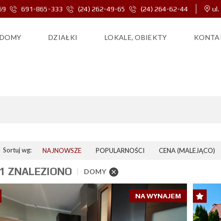
69
691-865-333
(24) 262-49-65
(24) 264-62-44
ul.
DOMY
DZIAŁKI
LOKALE, OBIEKTY
KONTA
DOMY
Sortuj wg:
NAJNOWSZE
POPULARNOŚCI
CENA (MALEJĄCO)
1 ZNALEZIONO
DOMY
NA WYNAJEM