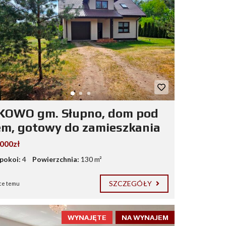
OWO gm. Słupno, dom pod
em, gotowy do zamieszkania
.000zł
 pokoi:
4
Powierzchnia:
130 m²
SZCZEGÓŁY
ce temu
WYNAJĘTE
NA WYNAJEM