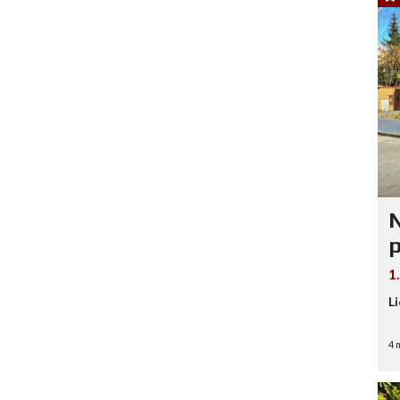
N
p
1
L
4 