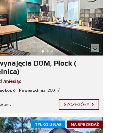
wynajęcia DOM, Płock (
lnica)
ł /miesiąc
 pokoi:
6
Powierzchnia:
200 m²
SZCZEGÓŁY
ce temu
TYLKO U NAS
NA SPRZEDAŻ