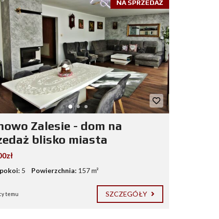
NA SPRZEDAŻ
nowo Zalesie - dom na
zedaż blisko miasta
00zł
 pokoi:
5
Powierzchnia:
157 m²
SZCZEGÓŁY
cy temu