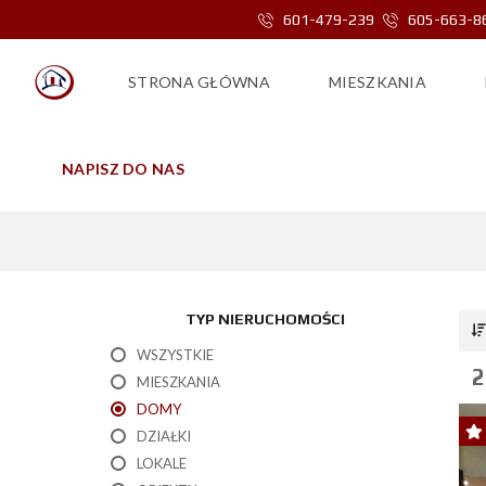
601-479-239
605-663-8
STRONA GŁÓWNA
MIESZKANIA
NAPISZ DO NAS
TYP NIERUCHOMOŚCI
WSZYSTKIE
2
MIESZKANIA
DOMY
DZIAŁKI
LOKALE