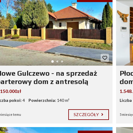
owe Gulczewo - na sprzedaż
Pło
arterowy dom z antresolą
dom
.150.000zł
1.548
iczba pokoi:
4
Powierzchnia:
140 m²
Liczba
SZCZEGÓŁY
miesiące temu
5 miesię