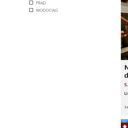
PRĄD
WODOCIĄG
N
d
5
L
3 