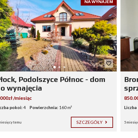
NA WYNAJEM
łock, Podolszyce Północ - dom
Bro
o wynajęcia
spr
.000zł /miesiąc
850.0
iczba pokoi:
4
Powierzchnia:
160 m²
Liczba
SZCZEGÓŁY
miesięcy temu
5 miesię