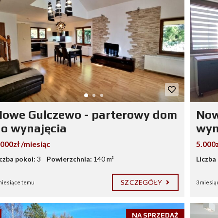
owe Gulczewo - parterowy dom
Now
o wynajęcia
wyn
.000zł /miesiąc
5.000z
iczba pokoi:
3
Powierzchnia:
140 m²
Liczba
SZCZEGÓŁY
miesiące temu
3 miesią
NA SPRZEDAŻ