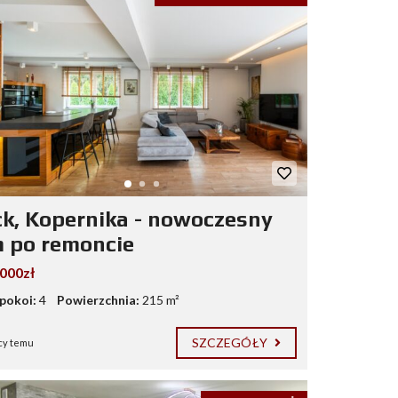
ck, Kopernika - nowoczesny
 po remoncie
.000zł
 pokoi:
4
Powierzchnia:
215 m²
SZCZEGÓŁY
cy temu