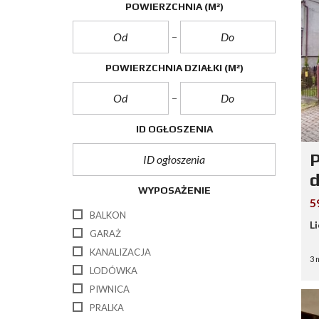
POWIERZCHNIA
(M²)
POWIERZCHNIA DZIAŁKI
(M²)
ID OGŁOSZENIA
P
d
WYPOSAŻENIE
5
BALKON
L
GARAŻ
KANALIZACJA
3 
LODÓWKA
PIWNICA
PRALKA