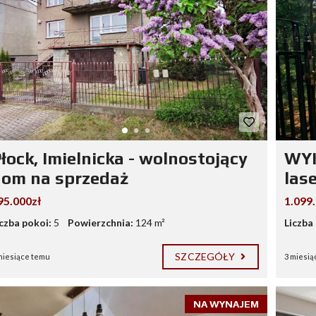
łock, Imielnicka - wolnostojący
WYK
om na sprzedaż
las
95.000zł
1.099
iczba pokoi:
5
Powierzchnia:
124 m²
Liczba
SZCZEGÓŁY
miesiące temu
3 miesią
NA WYNAJEM