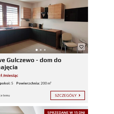
e Gulczewo - dom do
ajęcia
ł /miesiąc
 pokoi:
5
Powierzchnia:
200 m²
SZCZEGÓŁY
ce temu
SPRZEDANE W 15 DNI