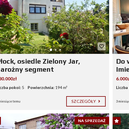
łock, osiedle Zielony Jar,
Do 
narożny segment
Imie
80.000zł
6.000z
iczba pokoi:
5
Powierzchnia:
194 m²
Liczba
SZCZEGÓŁY
miesiące temu
3 miesią
NA SPRZEDAŻ