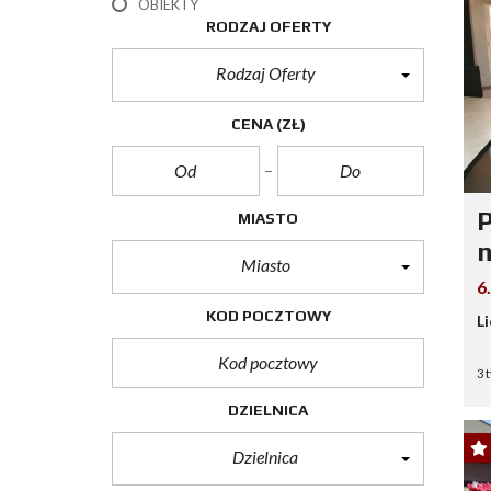
OBIEKTY
RODZAJ OFERTY
Rodzaj Oferty
CENA
(ZŁ)
P
MIASTO
n
Miasto
6
KOD POCZTOWY
L
3 
DZIELNICA
Dzielnica