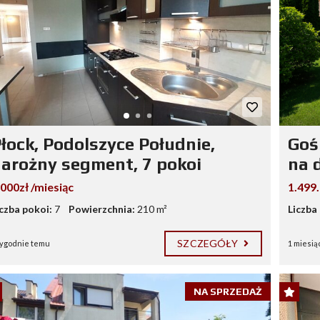
łock, Podolszyce Południe,
Goś
arożny segment, 7 pokoi
na d
.000zł /miesiąc
1.499
iczba pokoi:
7
Powierzchnia:
210 m²
Liczba
SZCZEGÓŁY
tygodnie temu
1 miesią
NA SPRZEDAŻ