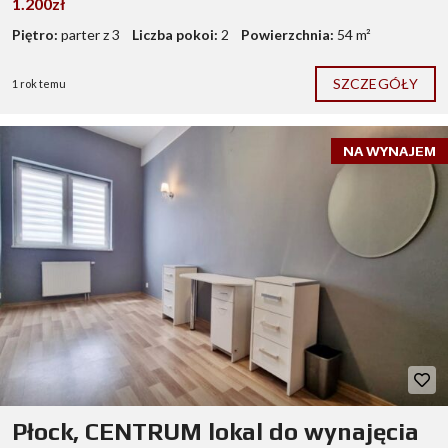
1.200zł
Piętro:
parter z 3
Liczba pokoi:
2
Powierzchnia:
54 m²
SZCZEGÓŁY
1 rok temu
NA WYNAJEM
Płock, CENTRUM lokal do wynajęcia