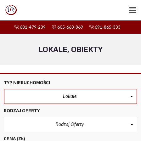
601-479-239
605-663-869
691-865-333
LOKALE, OBIEKTY
TYP NIERUCHOMOŚCI
Lokale
RODZAJ OFERTY
Rodzaj Oferty
CENA
(ZŁ)