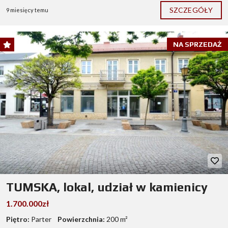
SZCZEGÓŁY
9 miesięcy temu
NA SPRZEDAŻ
TUMSKA, lokal, udział w kamienicy
1.700.000zł
Piętro:
Parter
Powierzchnia:
200 m²