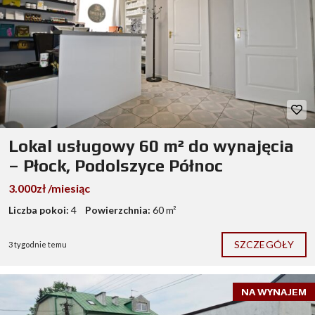
Lokal usługowy 60 m² do wynajęcia
– Płock, Podolszyce Północ
3.000zł /miesiąc
Liczba pokoi:
4
Powierzchnia:
60 m²
SZCZEGÓŁY
3 tygodnie temu
NA WYNAJEM