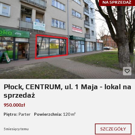
NA SPRZEDAŻ
Płock, CENTRUM, ul. 1 Maja - lokal na
sprzedaż
950.000zł
Piętro:
Parter
Powierzchnia:
120 m²
SZCZEGÓŁY
5 miesięcy temu