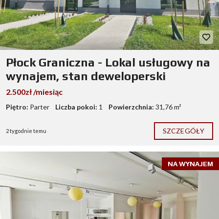
Płock Graniczna - Lokal usługowy na
wynajem, stan deweloperski
2.500zł /miesiąc
Piętro:
Parter
Liczba pokoi:
1
Powierzchnia:
31,76 m²
SZCZEGÓŁY
2 tygodnie temu
NA WYNAJEM