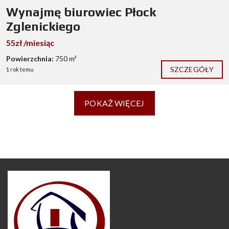
Wynajmę biurowiec Płock
Zglenickiego
55zł /miesiąc
Powierzchnia:
750 m²
SZCZEGÓŁY
1 rok temu
POKAŻ WIĘCEJ