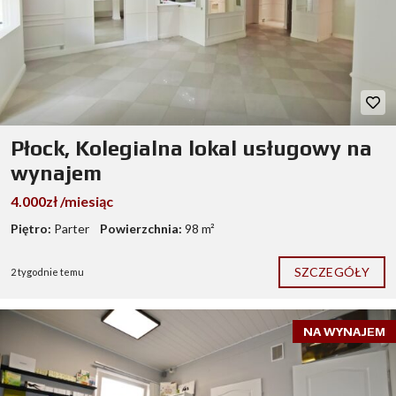
Płock, Kolegialna lokal usługowy na
wynajem
4.000zł /miesiąc
Piętro:
Parter
Powierzchnia:
98 m²
SZCZEGÓŁY
2 tygodnie temu
NA WYNAJEM