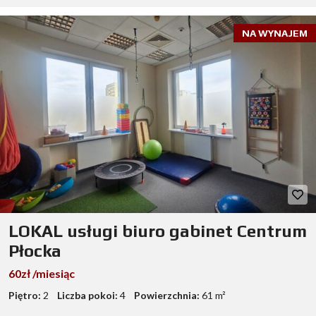
NA WYNAJEM
LOKAL usługi biuro gabinet Centrum
Płocka
60zł /miesiąc
Piętro:
2
Liczba pokoi:
4
Powierzchnia:
61 m²