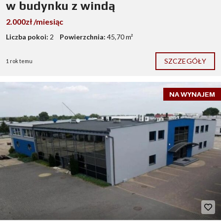
w budynku z windą
2.000zł /miesiąc
Liczba pokoi:
2
Powierzchnia:
45,70 m²
SZCZEGÓŁY
1 rok temu
NA WYNAJEM