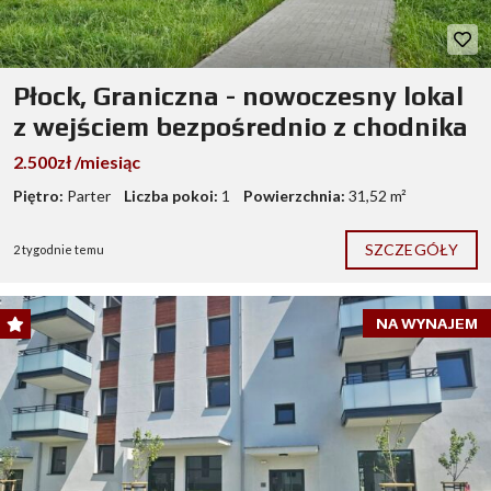
Płock, Graniczna - nowoczesny lokal
z wejściem bezpośrednio z chodnika
2.500zł /miesiąc
Piętro:
Parter
Liczba pokoi:
1
Powierzchnia:
31,52 m²
SZCZEGÓŁY
2 tygodnie temu
NA WYNAJEM