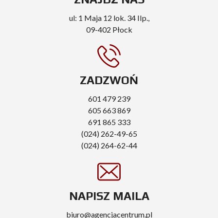
ul: 1 Maja 12 lok. 34 IIp.,
09-402 Płock
ZADZWOŃ
601 479 239
605 663 869
691 865 333
(024) 262-49-65
(024) 264-62-44
NAPISZ MAILA
biuro@agencjacentrum.pl