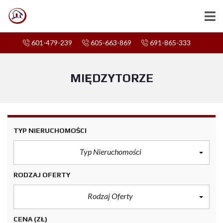
601-479-239
605-663-869
691-865-333
MIĘDZYTORZE
TYP NIERUCHOMOŚCI
Typ Nieruchomości
RODZAJ OFERTY
Rodzaj Oferty
CENA
(ZŁ)