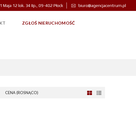
 1 Maja 12 lok. 34 IIp., 09-402 Płock
biuro@agencjacentrum.pl
KT
ZGŁOŚ NIERUCHOMOŚĆ
CENA (ROSNĄCO)