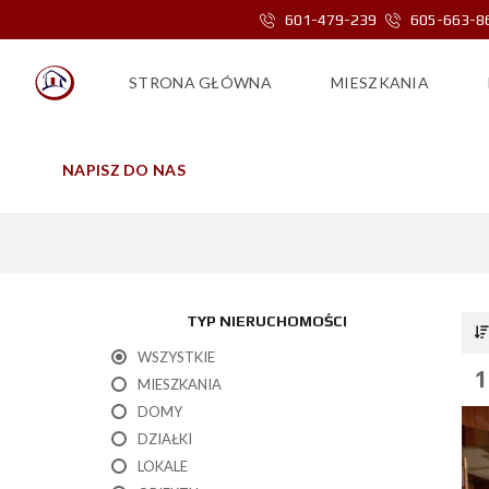
601-479-239
605-663-8
STRONA GŁÓWNA
MIESZKANIA
NAPISZ DO NAS
TYP NIERUCHOMOŚCI
WSZYSTKIE
1
MIESZKANIA
DOMY
DZIAŁKI
LOKALE