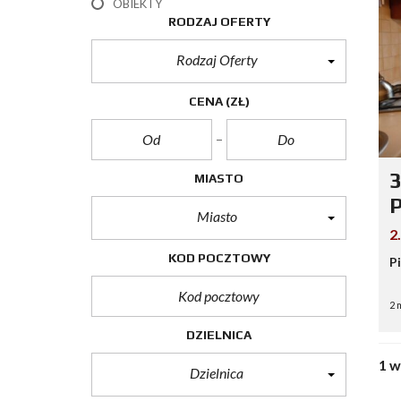
OBIEKTY
RODZAJ OFERTY
Rodzaj Oferty
CENA
(ZŁ)
3
MIASTO
P
Miasto
2
KOD POCZTOWY
P
2 
DZIELNICA
1 
Dzielnica