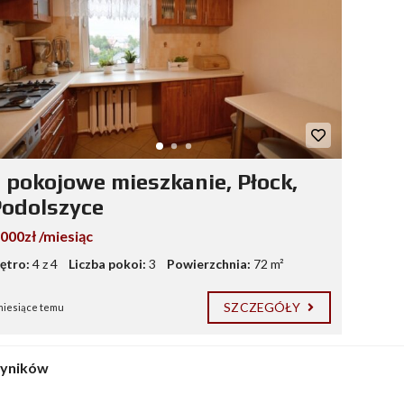
 pokojowe mieszkanie, Płock,
odolszyce
.000zł /miesiąc
iętro:
4 z 4
Liczba pokoi:
3
Powierzchnia:
72 m²
SZCZEGÓŁY
miesiące temu
wyników