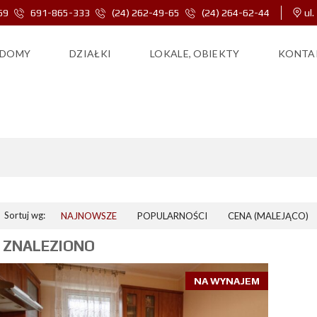
69
691-865-333
(24) 262-49-65
(24) 264-62-44
ul.
DOMY
DZIAŁKI
LOKALE, OBIEKTY
KONTA
3 POKOJE
Sortuj wg:
NAJNOWSZE
POPULARNOŚCI
CENA (MALEJĄCO)
 ZNALEZIONO
NA WYNAJEM