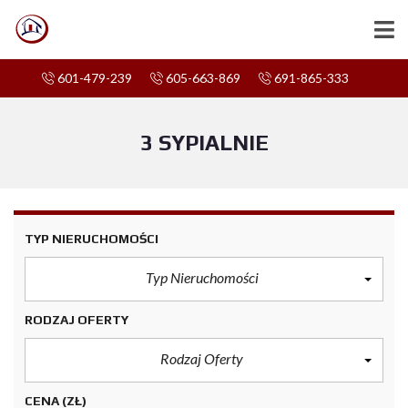
601-479-239
605-663-869
691-865-333
3 SYPIALNIE
TYP NIERUCHOMOŚCI
Typ Nieruchomości
RODZAJ OFERTY
Rodzaj Oferty
CENA
(ZŁ)