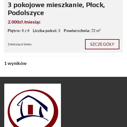
3 pokojowe mieszkanie, Płock,
Podolszyce
2.000zł /miesiąc
Piętro:
4 z 4
Liczba pokoi:
3
Powierzchnia:
72 m²
SZCZEGÓŁY
2 miesiące temu
1 wyników