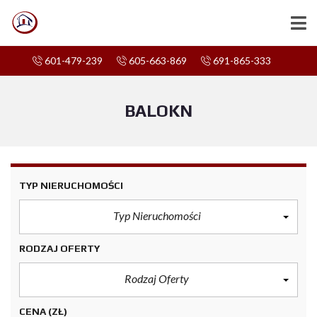
601-479-239
605-663-869
691-865-333
BALOKN
TYP NIERUCHOMOŚCI
Typ Nieruchomości
RODZAJ OFERTY
Rodzaj Oferty
CENA
(ZŁ)