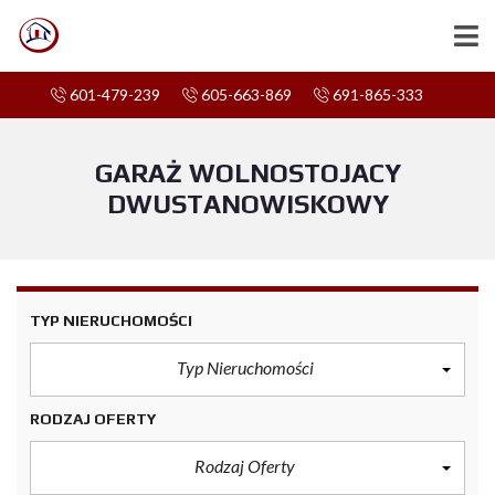
601-479-239
605-663-869
691-865-333
GARAŻ WOLNOSTOJACY
DWUSTANOWISKOWY
TYP NIERUCHOMOŚCI
Typ Nieruchomości
RODZAJ OFERTY
Rodzaj Oferty