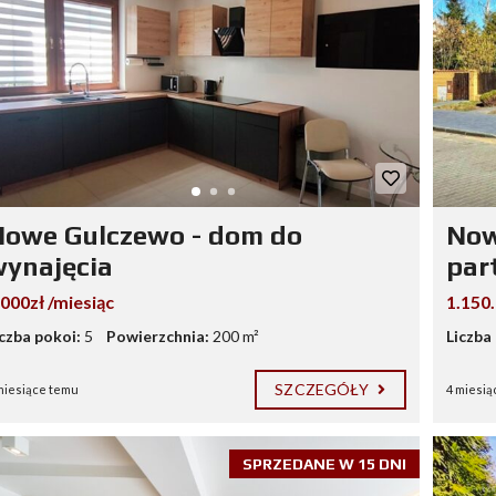
owe Gulczewo - dom do
Now
ynajęcia
par
.000zł /miesiąc
1.150
iczba pokoi:
5
Powierzchnia:
200 m²
Liczba
SZCZEGÓŁY
miesiące temu
4 miesią
SPRZEDANE W 15 DNI