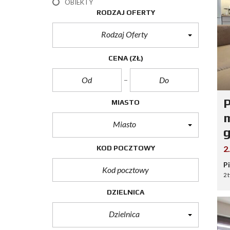
OBIEKTY
RODZAJ OFERTY
Rodzaj Oferty
CENA
(ZŁ)
P
MIASTO
m
Miasto
g
KOD POCZTOWY
2
P
2 
DZIELNICA
Dzielnica