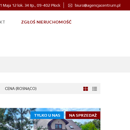
 1 Maja 12 lok. 34 IIp., 09-402 Płock
biuro@agencjacentrum.pl
KT
ZGŁOŚ NIERUCHOMOŚĆ
CENA (ROSNĄCO)
TYLKO U NAS
NA SPRZEDAŻ