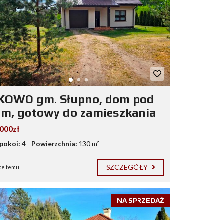
OWO gm. Słupno, dom pod
em, gotowy do zamieszkania
.000zł
 pokoi:
4
Powierzchnia:
130 m²
SZCZEGÓŁY
ce temu
NA SPRZEDAŻ