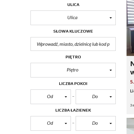
ULICA
Ulica
SŁOWA KLUCZOWE
PIĘTRO
N
Piętro
w
5
LICZBA POKOI
L
Od
Do
3 
LICZBA ŁAZIENEK
Od
Do