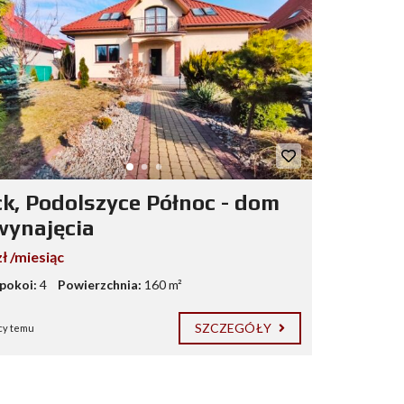
ck, Podolszyce Północ - dom
wynajęcia
ł /miesiąc
 pokoi:
4
Powierzchnia:
160 m²
SZCZEGÓŁY
cy temu