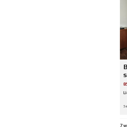
B
s
8
L
5 
7 