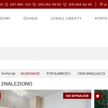
69
691-865-333
(24) 262-49-65
(24) 264-62-44
ul.
DOMY
DZIAŁKI
LOKALE, OBIEKTY
KONTA
GARAŻ
Sortuj wg:
NAJNOWSZE
POPULARNOŚCI
CENA (MALEJĄCO)
 ZNALEZIONO
NA WYNAJEM