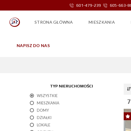
601-479-239
605-663-8
STRONA GŁÓWNA
MIESZKANIA
NAPISZ DO NAS
TYP NIERUCHOMOŚCI
WSZYSTKIE
7
MIESZKANIA
DOMY
DZIAŁKI
LOKALE