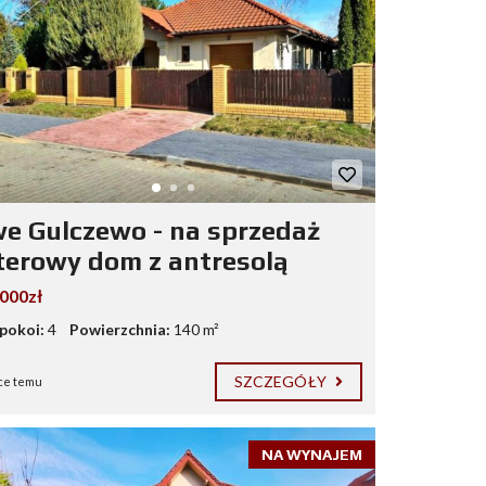
e Gulczewo - na sprzedaż
terowy dom z antresolą
.000zł
 pokoi:
4
Powierzchnia:
140 m²
SZCZEGÓŁY
ce temu
NA WYNAJEM