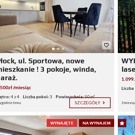
łock, ul. Sportowa, nowe
WYK
ieszkanie ! 3 pokoje, winda,
las
araż.
1.099
.500zł /miesiąc
Liczba
iętro:
4 z 4
Liczba pokoi:
3
Powierzchnia:
50 m²
SZCZEGÓŁY
tygodnie temu
3 miesią
WYNAJĘTE
NA WYNAJEM