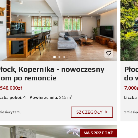
łock, Kopernika - nowoczesny
Pło
dom po remoncie
do 
.548.000zł
7.000z
iczba pokoi:
4
Powierzchnia:
215 m²
Liczba
SZCZEGÓŁY
miesięcy temu
5 miesię
NA SPRZEDAŻ