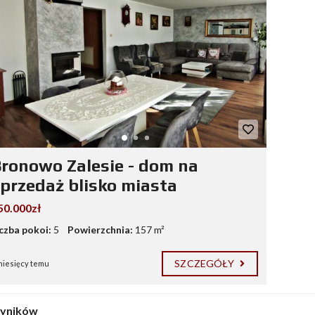
ronowo Zalesie - dom na
przedaż blisko miasta
50.000zł
iczba pokoi:
5
Powierzchnia:
157 m²
SZCZEGÓŁY
miesięcy temu
wyników