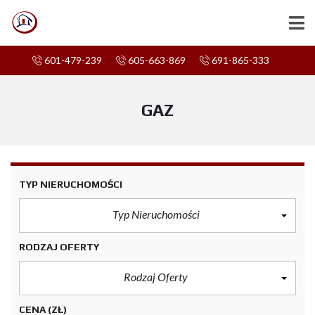
601-479-239
605-663-869
691-865-333
GAZ
TYP NIERUCHOMOŚCI
Typ Nieruchomości
RODZAJ OFERTY
Rodzaj Oferty
CENA
(ZŁ)