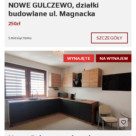
NOWE GULCZEWO, działki
budowlane ul. Magnacka
250zł
SZCZEGÓŁY
1 miesiąc temu
WYNAJĘTE
NA WYNAJEM