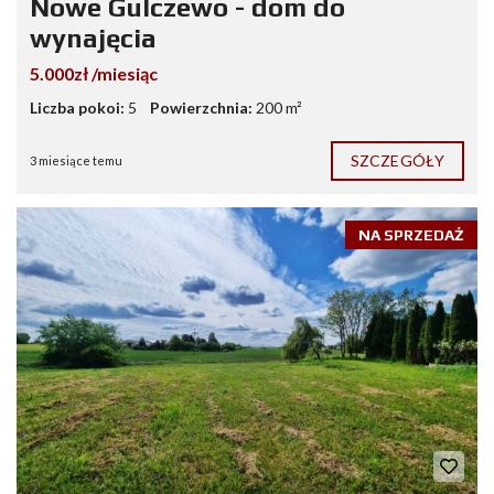
Nowe Gulczewo - dom do
wynajęcia
5.000zł /miesiąc
Liczba pokoi:
5
Powierzchnia:
200 m²
SZCZEGÓŁY
3 miesiące temu
NA SPRZEDAŻ