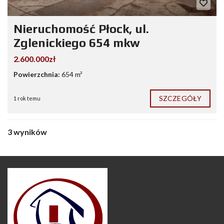
Nieruchomość Płock, ul.
Zglenickiego 654 mkw
2.600.000zł
Powierzchnia:
654 m²
SZCZEGÓŁY
1 rok temu
3 wyników