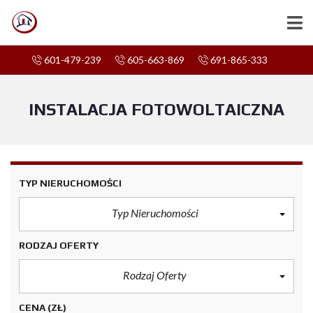
601-479-239
605-663-869
691-865-333
INSTALACJA FOTOWOLTAICZNA
TYP NIERUCHOMOŚCI
Typ Nieruchomości
RODZAJ OFERTY
Rodzaj Oferty
CENA
(ZŁ)