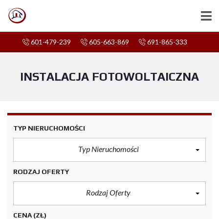
601-479-239
605-663-869
691-865-333
INSTALACJA FOTOWOLTAICZNA
TYP NIERUCHOMOŚCI
Typ Nieruchomości
RODZAJ OFERTY
Rodzaj Oferty
CENA
(ZŁ)