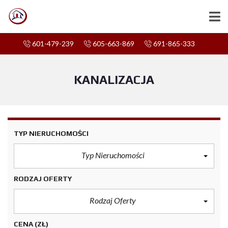
601-479-239
605-663-869
691-865-333
KANALIZACJA
TYP NIERUCHOMOŚCI
Typ Nieruchomości
RODZAJ OFERTY
Rodzaj Oferty
CENA
(ZŁ)