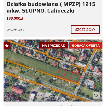
Działka budowlana ( MPZP) 1215
mkw. SŁUPNO, Calineczki
199.000zł
SZCZEGÓŁY
1 tydzień temu
NA SPRZEDAŻ
GORĄCA OFERTA