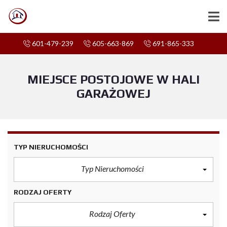
601-479-239
605-663-869
691-865-333
MIEJSCE POSTOJOWE W HALI
GARAŻOWEJ
TYP NIERUCHOMOŚCI
Typ Nieruchomości
RODZAJ OFERTY
Rodzaj Oferty