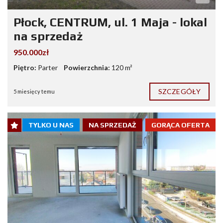
Płock, CENTRUM, ul. 1 Maja - lokal
na sprzedaż
950.000zł
Piętro:
Parter
Powierzchnia:
120 m²
SZCZEGÓŁY
5 miesięcy temu
TYLKO U NAS
NA SPRZEDAŻ
GORĄCA OFERTA