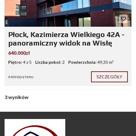
Płock, Kazimierza Wielkiego 42A -
panoramiczny widok na Wisłę
640.000zł
Piętro:
4 z 5
Liczba pokoi:
2
Powierzchnia:
49,35 m²
SZCZEGÓŁY
6 miesięcy temu
3 wyników