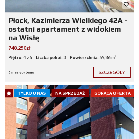
Płock, Kazimierza Wielkiego 42A -
ostatni apartament z widokiem
na Wisłę
748.250zł
Piętro:
4 z 5
Liczba pokoi:
3
Powierzchnia:
59,86 m²
SZCZEGÓŁY
6 miesięcy temu
TYLKO U NAS
NA SPRZEDAŻ
GORĄCA OFERTA