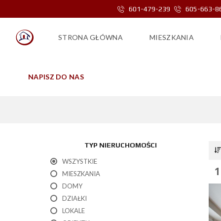
601-479-239
605-663-8
STRONA GŁÓWNA
MIESZKANIA
NAPISZ DO NAS
OD
TYP NIERUCHOMOŚCI
WSZYSTKIE
1
MIESZKANIA
DOMY
DZIAŁKI
LOKALE