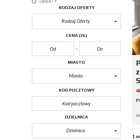
OBIEKTY
RODZAJ OFERTY
Rodzaj Oferty
CENA
(ZŁ)
P
MIASTO
Miasto
KOD POCZTOWY
4
P
2 
DZIELNICA
Dzielnica
1 