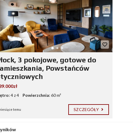
łock, 3 pokojowe, gotowe do
zamieszkania, Powstańców
Styczniowych
89.000zł
iętro:
4 z 4
Powierzchnia:
60 m²
SZCZEGÓŁY
miesiące temu
wyników