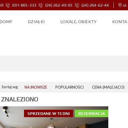
69
691-865-333
(24) 262-49-65
(24) 264-62-44
ul.
DOMY
DZIAŁKI
LOKALE, OBIEKTY
KONTA
DZIELNA KUCHNIA W ZABUDO
Sortuj wg:
NAJNOWSZE
POPULARNOŚCI
CENA (MALEJĄCO)
 ZNALEZIONO
SPRZEDANE W 15 DNI
REZERWACJA