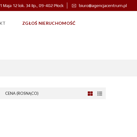
 1 Maja 12 lok. 34 IIp., 09-402 Płock
biuro@agencjacentrum.pl
KT
ZGŁOŚ NIERUCHOMOŚĆ
WIE
CENA (ROSNĄCO)