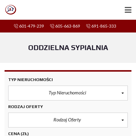
601-479-239
605-663-869
691-865-333
ODDZIELNA SYPIALNIA
TYP NIERUCHOMOŚCI
Typ Nieruchomości
RODZAJ OFERTY
Rodzaj Oferty
CENA
(ZŁ)