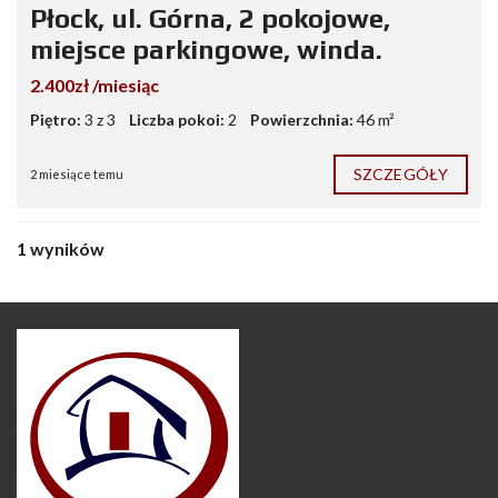
Płock, ul. Górna, 2 pokojowe,
miejsce parkingowe, winda.
2.400zł /miesiąc
Piętro:
3 z 3
Liczba pokoi:
2
Powierzchnia:
46 m²
SZCZEGÓŁY
2 miesiące temu
1 wyników