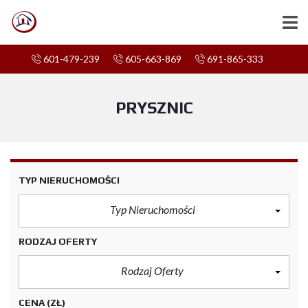
601-479-239
605-663-869
691-865-333
PRYSZNIC
TYP NIERUCHOMOŚCI
Typ Nieruchomości
RODZAJ OFERTY
Rodzaj Oferty
CENA
(ZŁ)