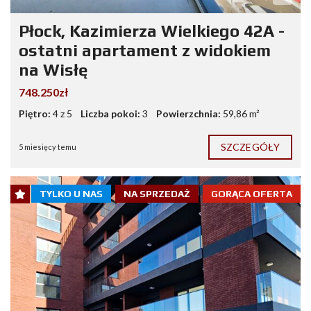
Płock, Kazimierza Wielkiego 42A -
ostatni apartament z widokiem
na Wisłę
748.250zł
Piętro:
4 z 5
Liczba pokoi:
3
Powierzchnia:
59,86 m²
SZCZEGÓŁY
5 miesięcy temu
TYLKO U NAS
NA SPRZEDAŻ
GORĄCA OFERTA