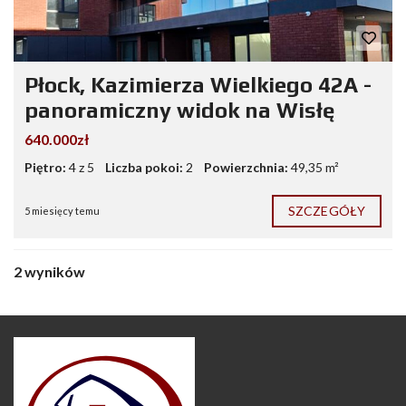
Płock, Kazimierza Wielkiego 42A -
panoramiczny widok na Wisłę
640.000zł
Piętro:
4 z 5
Liczba pokoi:
2
Powierzchnia:
49,35 m²
SZCZEGÓŁY
5 miesięcy temu
2 wyników