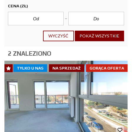
CENA
(ZŁ)
WYCZYŚĆ
POKAŻ WSZYSTKIE
2 ZNALEZIONO
TYLKO U NAS
NA SPRZEDAŻ
GORĄCA OFERTA