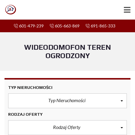
601-479-239
605-663-869
691-865-333
WIDEODOMOFON TEREN
OGRODZONY
TYP NIERUCHOMOŚCI
Typ Nieruchomości
RODZAJ OFERTY
Rodzaj Oferty