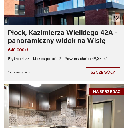
Płock, Kazimierza Wielkiego 42A -
panoramiczny widok na Wisłę
640.000zł
Piętro:
4 z 5
Liczba pokoi:
2
Powierzchnia:
49,35 m²
SZCZEGÓŁY
5 miesięcy temu
NA SPRZEDAŻ