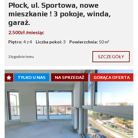
Płock, ul. Sportowa, nowe
mieszkanie ! 3 pokoje, winda,
garaż.
2.500zł /miesiąc
Piętro:
4 z 4
Liczba pokoi:
3
Powierzchnia:
50 m²
SZCZEGÓŁY
2 tygodnie temu
TYLKO U NAS
NA SPRZEDAŻ
GORĄCA OFERTA