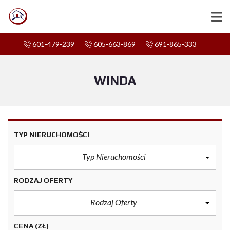
601-479-239
605-663-869
691-865-333
WINDA
TYP NIERUCHOMOŚCI
Typ Nieruchomości
RODZAJ OFERTY
Rodzaj Oferty
CENA
(ZŁ)