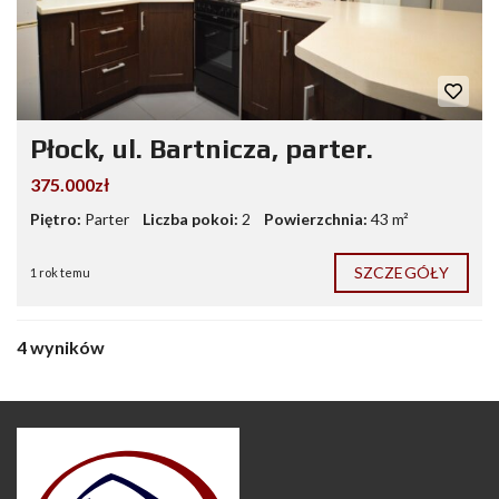
Płock, ul. Bartnicza, parter.
375.000zł
Piętro:
Parter
Liczba pokoi:
2
Powierzchnia:
43 m²
SZCZEGÓŁY
1 rok temu
4 wyników