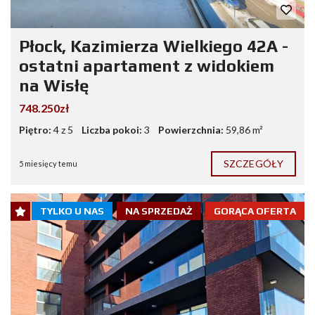
Płock, Kazimierza Wielkiego 42A -
ostatni apartament z widokiem
na Wisłę
748.250zł
Piętro:
4 z 5
Liczba pokoi:
3
Powierzchnia:
59,86 m²
SZCZEGÓŁY
5 miesięcy temu
TYLKO U NAS
NA SPRZEDAŻ
GORĄCA OFERTA