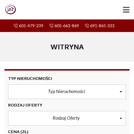
601-479-239
605-663-869
691-865-333
WITRYNA
TYP NIERUCHOMOŚCI
Typ Nieruchomości
RODZAJ OFERTY
Rodzaj Oferty
CENA
(ZŁ)