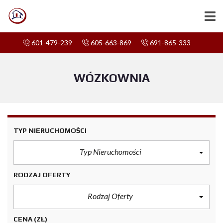
601-479-239
605-663-869
691-865-333
WÓZKOWNIA
TYP NIERUCHOMOŚCI
Typ Nieruchomości
RODZAJ OFERTY
Rodzaj Oferty
CENA
(ZŁ)