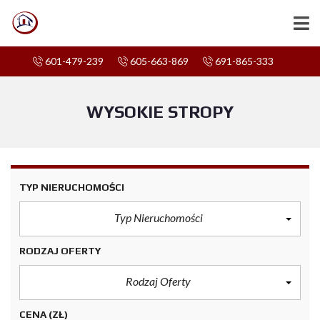
601-479-239
605-663-869
691-865-333
WYSOKIE STROPY
TYP NIERUCHOMOŚCI
Typ Nieruchomości
RODZAJ OFERTY
Rodzaj Oferty
CENA
(ZŁ)