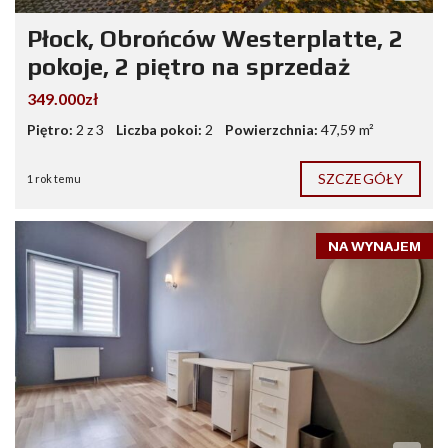
Płock, Obrońców Westerplatte, 2
pokoje, 2 piętro na sprzedaż
349.000zł
Piętro:
2 z 3
Liczba pokoi:
2
Powierzchnia:
47,59 m²
SZCZEGÓŁY
1 rok temu
NA WYNAJEM