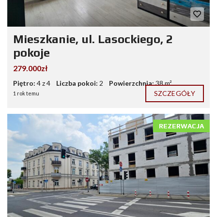
Mieszkanie, ul. Lasockiego, 2
pokoje
279.000zł
Piętro:
4 z 4
Liczba pokoi:
2
Powierzchnia:
38 m²
SZCZEGÓŁY
1 rok temu
REZERWACJA