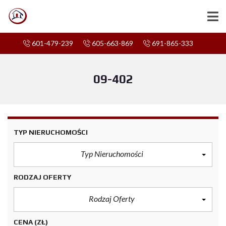
601-479-239
605-663-869
691-865-333
09-402
TYP NIERUCHOMOŚCI
Typ Nieruchomości
RODZAJ OFERTY
Rodzaj Oferty
CENA
(ZŁ)