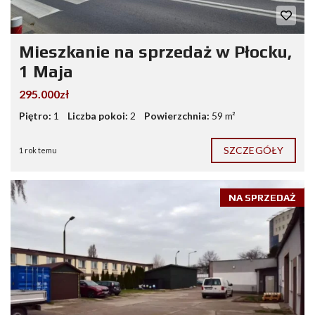
Mieszkanie na sprzedaż w Płocku,
1 Maja
295.000zł
Piętro:
1
Liczba pokoi:
2
Powierzchnia:
59 m²
SZCZEGÓŁY
1 rok temu
NA SPRZEDAŻ