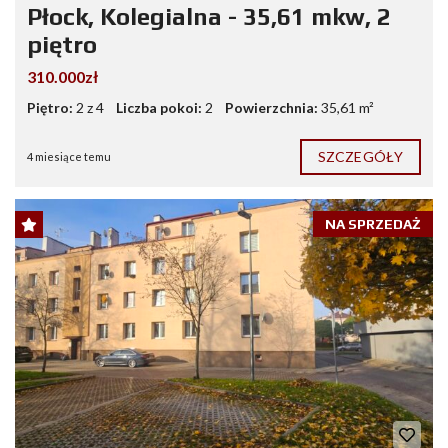
Płock, Kolegialna - 35,61 mkw, 2
piętro
310.000zł
Piętro:
2 z 4
Liczba pokoi:
2
Powierzchnia:
35,61 m²
SZCZEGÓŁY
4 miesiące temu
NA SPRZEDAŻ