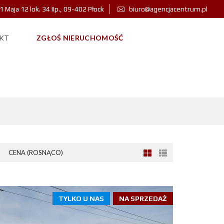
 1 Maja 12 lok. 34 IIp., 09-402 Płock
biuro@agencjacentrum.pl
KT
ZGŁOŚ NIERUCHOMOŚĆ
CENA (ROSNĄCO)
TYLKO U NAS
NA SPRZEDAŻ