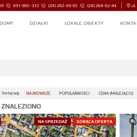
69
691-865-333
(24) 262-49-65
(24) 264-62-44
ul.
DOMY
DZIAŁKI
LOKALE, OBIEKTY
KONTA
09-408
Sortuj wg:
NAJNOWSZE
POPULARNOŚCI
CENA (MALEJĄCO)
 ZNALEZIONO
NA SPRZEDAŻ
GORĄCA OFERTA