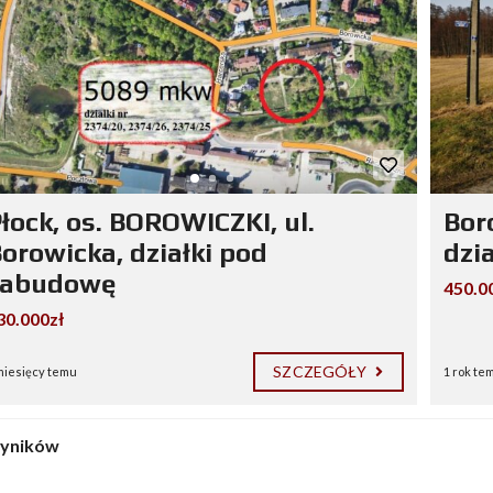
łock, os. BOROWICZKI, ul.
Bor
orowicka, działki pod
dzi
zabudowę
450.0
30.000zł
SZCZEGÓŁY
miesięcy temu
1 rok te
wyników