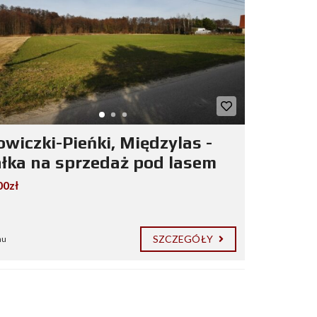
owiczki-Pieńki, Międzylas -
ałka na sprzedaż pod lasem
00zł
SZCZEGÓŁY
mu