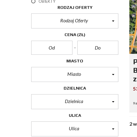
OBIEKTY
RODZAJ OFERTY
Rodzaj Oferty
CENA
(ZŁ)
P
MIASTO
B
Miasto
DZIELNICA
5
Dzielnica
9 
ULICA
2 
Ulica