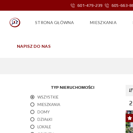
601-479-239
605-663-8
STRONA GŁÓWNA
MIESZKANIA
NAPISZ DO NAS
TYP NIERUCHOMOŚCI
WSZYSTKIE
2
MIESZKANIA
DOMY
DZIAŁKI
LOKALE