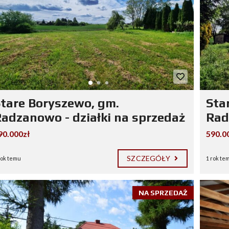
tare Boryszewo, gm.
Sta
adzanowo - działki na sprzedaż
Rad
90.000zł
590.0
SZCZEGÓŁY
rok temu
1 rok te
NA SPRZEDAŻ