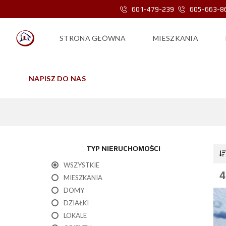
601-479-239
605-663-8
STRONA GŁÓWNA
MIESZKANIA
NAPISZ DO NAS
TYP NIERUCHOMOŚCI
WSZYSTKIE
4
MIESZKANIA
DOMY
DZIAŁKI
LOKALE