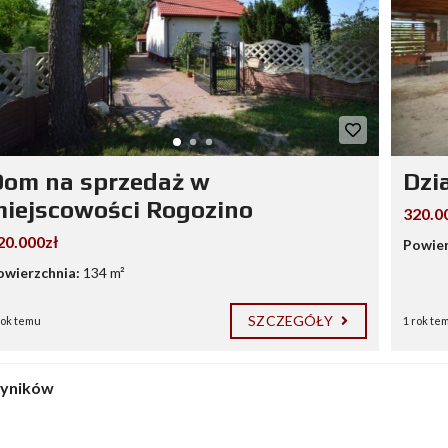
Dom na sprzedaż w
Dzi
iejscowości Rogozino
320.0
20.000zł
Powier
owierzchnia:
134 m²
SZCZEGÓŁY
rok temu
1 rok te
wyników