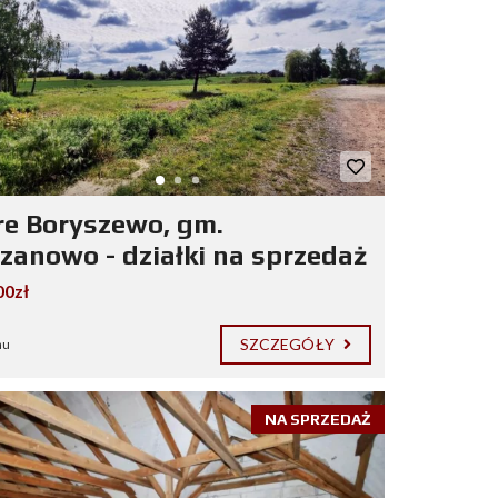
re Boryszewo, gm.
zanowo - działki na sprzedaż
00zł
SZCZEGÓŁY
mu
NA SPRZEDAŻ