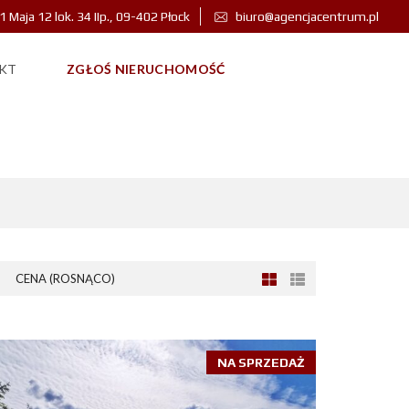
 1 Maja 12 lok. 34 IIp., 09-402 Płock
biuro@agencjacentrum.pl
KT
ZGŁOŚ NIERUCHOMOŚĆ
CENA (ROSNĄCO)
NA SPRZEDAŻ