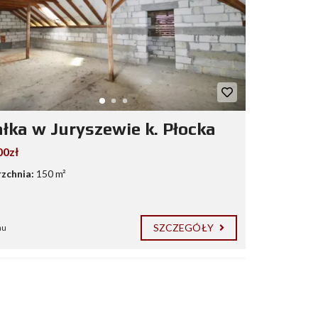
ałka w Juryszewie k. Płocka
00zł
zchnia:
150 m²
SZCZEGÓŁY
mu