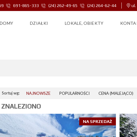
69
691-865-333
(24) 262-49-65
(24) 264-62-44
ul.
DOMY
DZIAŁKI
LOKALE, OBIEKTY
KONTA
09-442
Sortuj wg:
NAJNOWSZE
POPULARNOŚCI
CENA (MALEJĄCO)
 ZNALEZIONO
NA SPRZEDAŻ