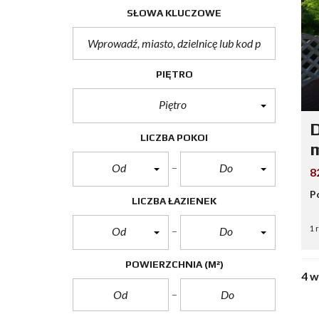
SŁOWA KLUCZOWE
PIĘTRO
Piętro
LICZBA POKOI
m
Od
Do
8
P
LICZBA ŁAZIENEK
1 
Od
Do
POWIERZCHNIA
(M²)
4 