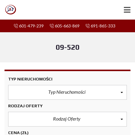
601-479-239
605-663-869
691-865-333
09-520
TYP NIERUCHOMOŚCI
Typ Nieruchomości
RODZAJ OFERTY
Rodzaj Oferty
CENA
(ZŁ)