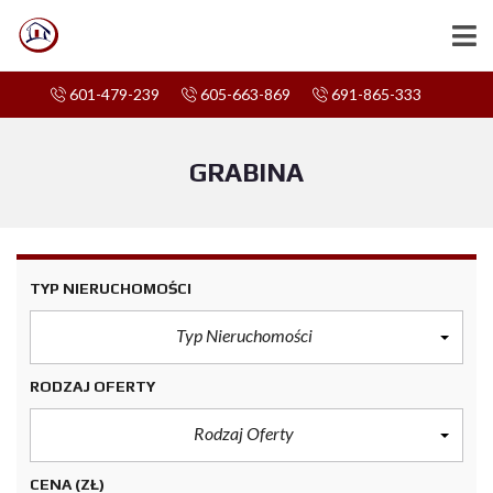
601-479-239
605-663-869
691-865-333
GRABINA
TYP NIERUCHOMOŚCI
Typ Nieruchomości
RODZAJ OFERTY
Rodzaj Oferty
CENA
(ZŁ)