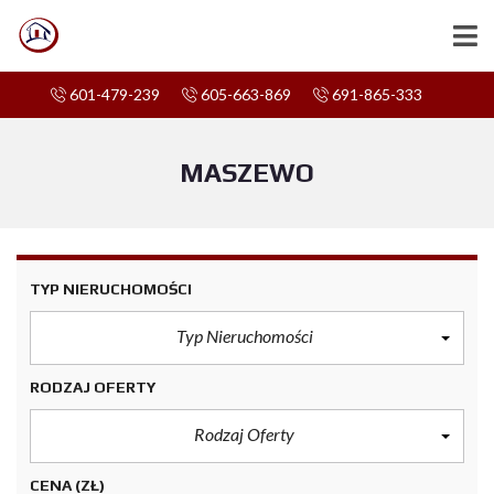
601-479-239
605-663-869
691-865-333
MASZEWO
TYP NIERUCHOMOŚCI
Typ Nieruchomości
RODZAJ OFERTY
Rodzaj Oferty
CENA
(ZŁ)