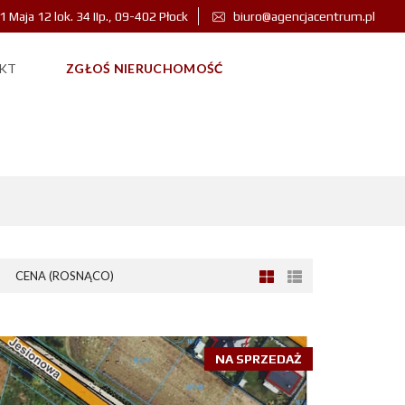
 1 Maja 12 lok. 34 IIp., 09-402 Płock
biuro@agencjacentrum.pl
KT
ZGŁOŚ NIERUCHOMOŚĆ
CENA (ROSNĄCO)
NA SPRZEDAŻ