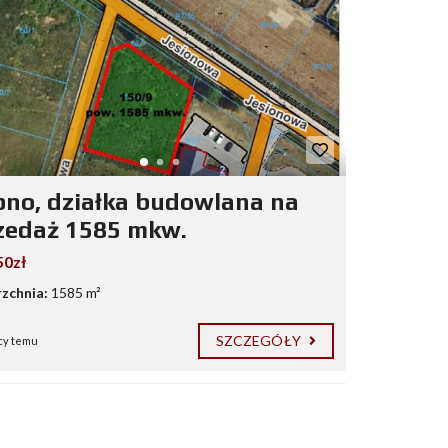
pno, działka budowlana na
zedaż 1585 mkw.
50zł
zchnia:
1585 m²
SZCZEGÓŁY
cy temu