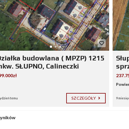
ziałka budowlana ( MPZP) 1215
Słu
kw. SŁUPNO, Calineczki
spr
99.000zł
237.7
Powier
SZCZEGÓŁY
tydzień temu
9 miesię
wyników