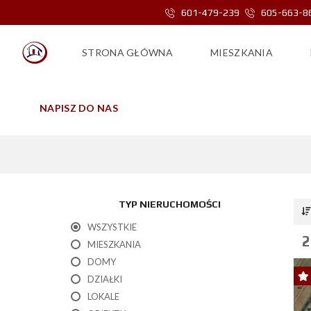
601-479-239
605-663-8
STRONA GŁÓWNA
MIESZKANIA
NAPISZ DO NAS
TYP NIERUCHOMOŚCI
WSZYSTKIE
2
MIESZKANIA
DOMY
DZIAŁKI
LOKALE