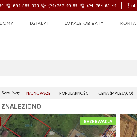
69
691-865-333
(24) 262-49-65
(24) 264-62-44
ul.
DOMY
DZIAŁKI
LOKALE, OBIEKTY
KONTA
SŁUPNO
Sortuj wg:
NAJNOWSZE
POPULARNOŚCI
CENA (MALEJĄCO)
 ZNALEZIONO
REZERWACJA