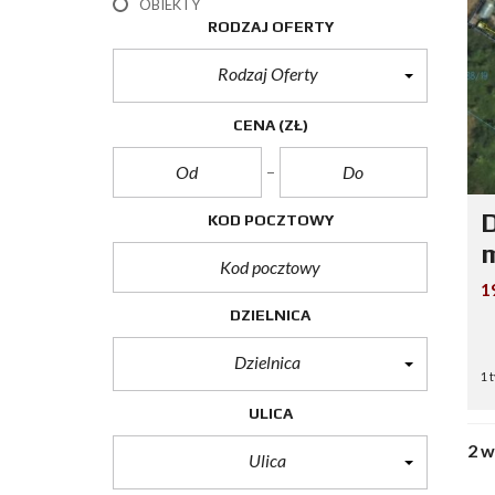
OBIEKTY
RODZAJ OFERTY
Rodzaj Oferty
CENA
(ZŁ)
D
KOD POCZTOWY
m
1
DZIELNICA
Dzielnica
1 
ULICA
2 
Ulica