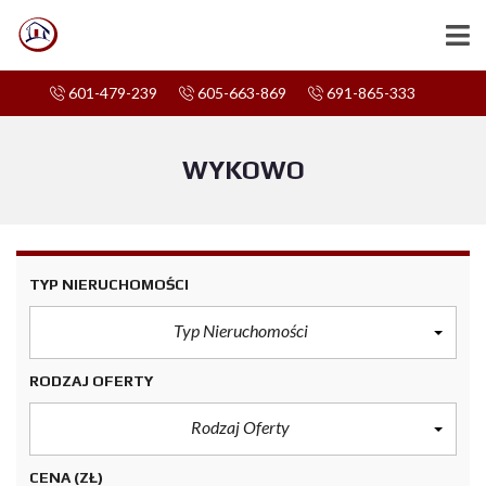
601-479-239
605-663-869
691-865-333
WYKOWO
TYP NIERUCHOMOŚCI
Typ Nieruchomości
RODZAJ OFERTY
Rodzaj Oferty
CENA
(ZŁ)