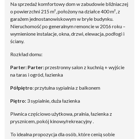
Na sprzedaż komfortowy dom w zabudowie bliźniaczej
o powierzchni 215 m², położony na działce 400 m², z
garażem jednostanowiskowym w bryle budynku.
Nieruchomość po generalnym remoncie w 2016 roku –
wymienione instalacje, okna, drzwi, elewacja, podłogi i
ściany.
Rozkład domu:
Parter: Parter:
przestronny salon z kuchnią + wyjście
na taras i ogród, łazienka
Półpiętro
: przytulna sypialnia z balkonem
Piętro:
3 sypialnie, duża łazienka
Piwnica częściowo użytkowa, pralnia, łazienka z
prysznicem, pokój kinowy/rekreacyjny .
To idealna propozycja dla osób, które cenią sobie