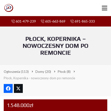
601-479-239
605-663-869
691-865-333
PŁOCK, KOPERNIKA –
NOWOCZESNY DOM PO
REMONCIE
Ogłoszenia
(113)
Domy
(20)
Płock
(8)
Płock, Kopernika - nowoczesny dom po remoncie
1.548.000zł