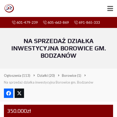
601-479-239
605-663-869
691-865-333
NA SPRZEDAŻ DZIAŁKA
INWESTYCYJNA BOROWICE GM.
BODZANÓW
Ogłoszenia
(113)
Działki
(20)
Borowice
(1)
Na sprzedaż działka inwestycyjna Borowice gm. Bodzanów
350.000zł