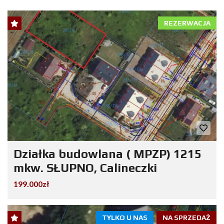
REZERWACJA
Działka budowlana ( MPZP) 1215
mkw. SŁUPNO, Calineczki
199.000zł
TYLKO U NAS
NA SPRZEDAŻ