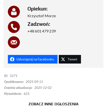
Opiekun:
Krzysztof Morze
Zadzwoń:
+48 601 479 239
Udostępnij na Facebooku
Tweet
ID:
5271
Opublikowano:
2025-09-11
Ostatnia aktualizacja:
2025-12-02
Wyświetlenia:
623
ZOBACZ INNE OGŁOSZENIA