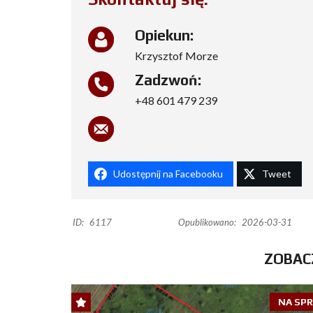
Opiekun:
Krzysztof Morze
Zadzwoń:
+48 601 479 239
Udostępnij na Facebooku
Tweet
ID:
6117
Opublikowano:
2026-03-31
ZOBAC
NA SP