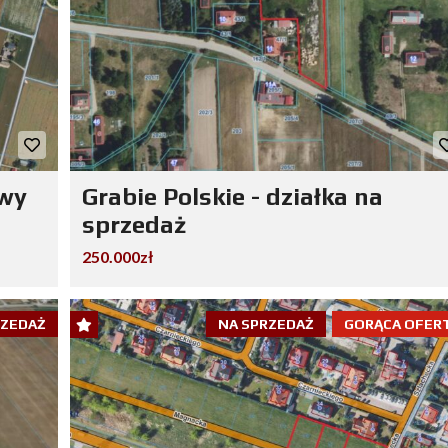
owy
Grabie Polskie - działka na
sprzedaż
250.000zł
RZEDAŻ
NA SPRZEDAŻ
GORĄCA OFER