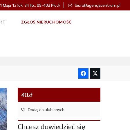
 1 Maja 12 lok. 34 IIp., 09-402 Płock
biuro@agencjacentrum.pl
KT
ZGŁOŚ NIERUCHOMOŚĆ
 ZABUDOWY
40zł
Dodaj do ulubionych
Chcesz dowiedzieć się