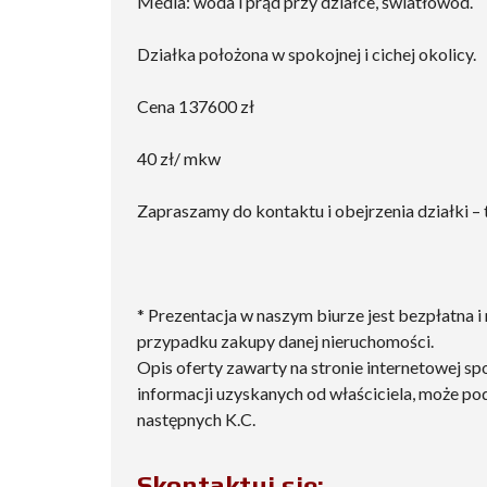
Media: woda i prąd przy działce, światłowód.
Działka położona w spokojnej i cichej okolicy.
Cena 137600 zł
40 zł/ mkw
Zapraszamy do kontaktu i obejrzenia działki – 
* Prezentacja w naszym biurze jest bezpłatna i
przypadku zakupy danej nieruchomości.
Opis oferty zawarty na stronie internetowej s
informacji uzyskanych od właściciela, może podle
następnych K.C.
Skontaktuj się: