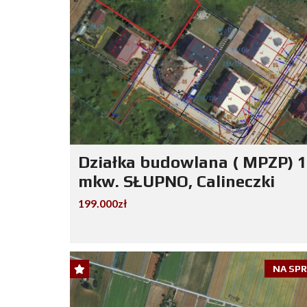
Działka budowlana ( MPZP) 
mkw. SŁUPNO, Calineczki
199.000zł
NA SP