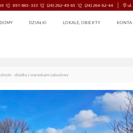
69
691-865-333
(24) 262-49-65
(24) 264-62-44
ul.
DOMY
DZIAŁKI
LOKALE, OBIEKTY
KONTA
N – DZIAŁKA Z WARUNKAMI
chocin - działka z warunkami zabudowy