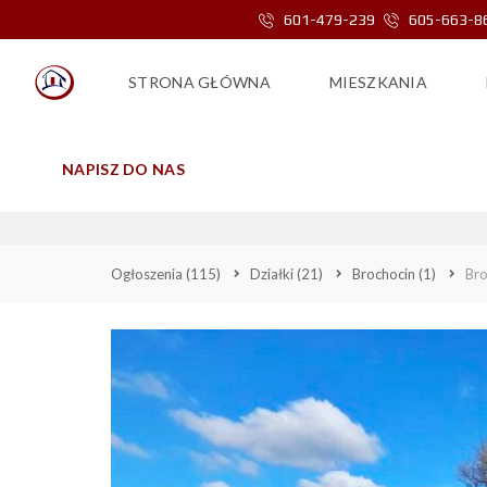
601-479-239
605-663-8
STRONA GŁÓWNA
MIESZKANIA
NAPISZ DO NAS
BROCHOCI
Ogłoszenia
(115)
Działki
(21)
Brochocin
(1)
Bro