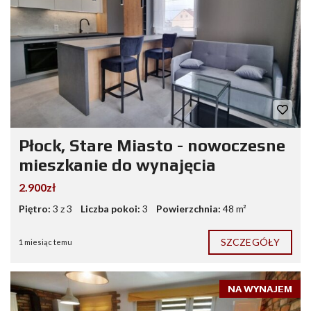
Płock, Stare Miasto - nowoczesne
mieszkanie do wynajęcia
2.900zł
Piętro:
3 z 3
Liczba pokoi:
3
Powierzchnia:
48 m²
SZCZEGÓŁY
1 miesiąc temu
NA WYNAJEM