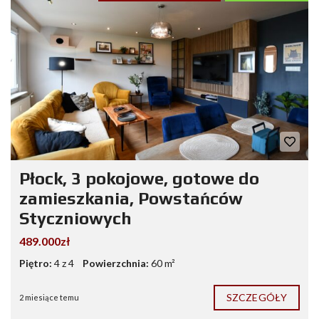
Płock, 3 pokojowe, gotowe do
zamieszkania, Powstańców
Styczniowych
489.000zł
Piętro:
4 z 4
Powierzchnia:
60 m²
SZCZEGÓŁY
2 miesiące temu