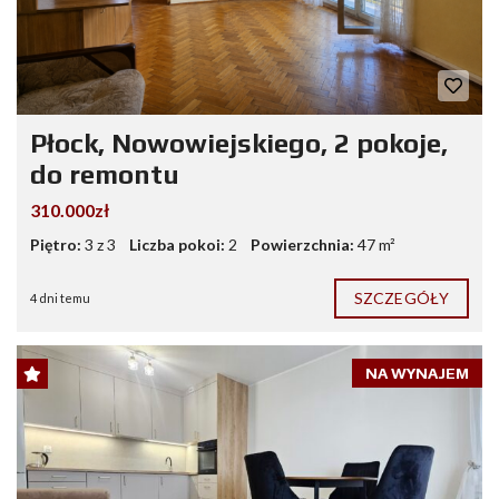
Płock, Nowowiejskiego, 2 pokoje,
do remontu
310.000zł
Piętro:
3 z 3
Liczba pokoi:
2
Powierzchnia:
47 m²
SZCZEGÓŁY
4 dni temu
NA WYNAJEM