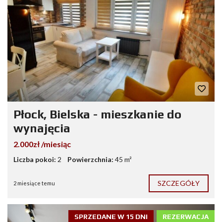
Płock, Bielska - mieszkanie do
wynajęcia
2.000zł /miesiąc
Liczba pokoi:
2
Powierzchnia:
45 m²
SZCZEGÓŁY
2 miesiące temu
SPRZEDANE W 15 DNI
REZERWACJA