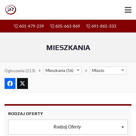
601-479-239
605-663-869
691-865-333
MIESZKANIA
Mieszkania (56)
Miasto
Ogłoszenia
(113)
RODZAJ OFERTY
Rodzaj Oferty