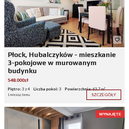
Płock, Hubalczyków - mieszkanie
3-pokojowe w murowanym
budynku
548.000zł
Piętro:
3 z 4
Liczba pokoi:
3
Powierzchnia:
63,7 m²
SZCZEGÓŁY
1 miesiąc temu
WYNAJĘTE