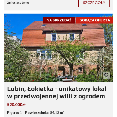
SZCZEGÓŁY
2 miesiące temu
NA SPRZEDAŻ
GORĄCA OFERTA
Lubin, Łokietka - unikatowy lokal
w przedwojennej willi z ogrodem
520.000zł
Piętro:
1
Powierzchnia:
84,13 m²