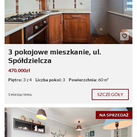
3 pokojowe mieszkanie, ul.
Spółdzielcza
470.000zł
Piętro:
3 z 4
Liczba pokoi:
3
Powierzchnia:
60 m²
SZCZEGÓŁY
1 miesiąc temu
NA SPRZEDAŻ