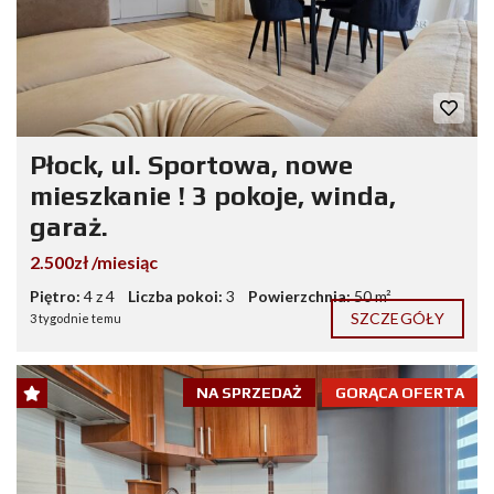
Płock, ul. Sportowa, nowe
mieszkanie ! 3 pokoje, winda,
garaż.
2.500zł /miesiąc
Piętro:
4 z 4
Liczba pokoi:
3
Powierzchnia:
50 m²
SZCZEGÓŁY
3 tygodnie temu
NA SPRZEDAŻ
GORĄCA OFERTA