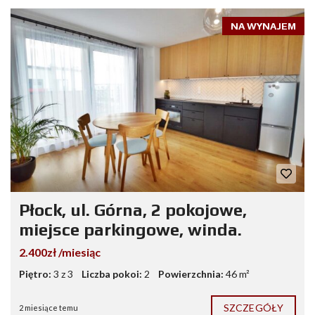
NA WYNAJEM
Płock, ul. Górna, 2 pokojowe,
miejsce parkingowe, winda.
2.400zł /miesiąc
Piętro:
3 z 3
Liczba pokoi:
2
Powierzchnia:
46 m²
SZCZEGÓŁY
2 miesiące temu