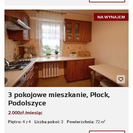
NA WYNAJEM
3 pokojowe mieszkanie, Płock,
Podolszyce
2.000zł /miesiąc
Piętro:
4 z 4
Liczba pokoi:
3
Powierzchnia:
72 m²