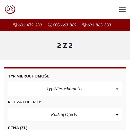
601-479-239
605-663-869
691-865-333
2 Z 2
TYP NIERUCHOMOŚCI
Typ Nieruchomości
RODZAJ OFERTY
Rodzaj Oferty
CENA
(ZŁ)