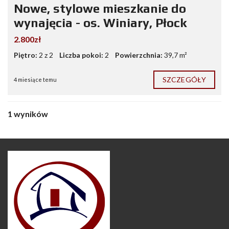
Nowe, stylowe mieszkanie do
wynajęcia - os. Winiary, Płock
2.800zł
Piętro:
2 z 2
Liczba pokoi:
2
Powierzchnia:
39,7 m²
SZCZEGÓŁY
4 miesiące temu
1 wyników