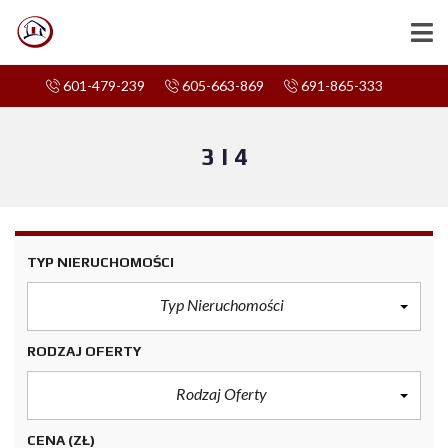
601-479-239
605-663-869
691-865-333
3 I 4
TYP NIERUCHOMOŚCI
Typ Nieruchomości
RODZAJ OFERTY
Rodzaj Oferty
CENA
(ZŁ)