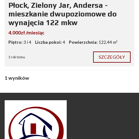
Płock, Zielony Jar, Andersa -
mieszkanie dwupoziomowe do
wynajęcia 122 mkw
4.000zł /miesiąc
Piętro:
3 i 4
Liczba pokoi:
4
Powierzchnia:
122,44 m²
SZCZEGÓŁY
1 rok temu
1 wyników