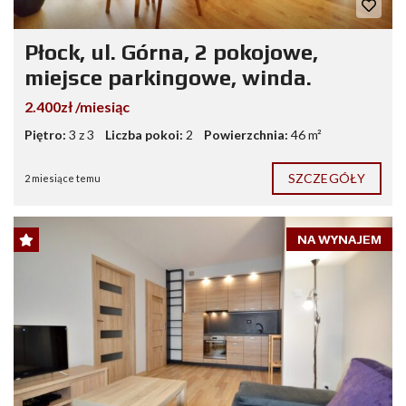
Płock, ul. Górna, 2 pokojowe,
miejsce parkingowe, winda.
2.400zł /miesiąc
Piętro:
3 z 3
Liczba pokoi:
2
Powierzchnia:
46 m²
SZCZEGÓŁY
2 miesiące temu
NA WYNAJEM