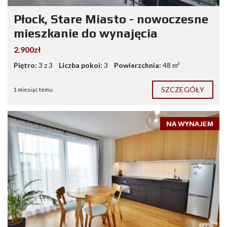
Płock, Stare Miasto - nowoczesne
mieszkanie do wynajęcia
2.900zł
Piętro:
3 z 3
Liczba pokoi:
3
Powierzchnia:
48 m²
SZCZEGÓŁY
1 miesiąc temu
NA WYNAJEM