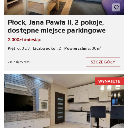
Płock, Jana Pawła II, 2 pokoje,
dostępne miejsce parkingowe
2.000zł /miesiąc
Piętro:
3 z 3
Liczba pokoi:
2
Powierzchnia:
30 m²
SZCZEGÓŁY
7 miesięcy temu
WYNAJĘTE