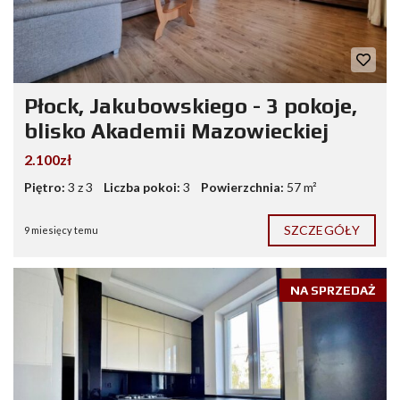
Płock, Jakubowskiego - 3 pokoje,
blisko Akademii Mazowieckiej
2.100zł
Piętro:
3 z 3
Liczba pokoi:
3
Powierzchnia:
57 m²
SZCZEGÓŁY
9 miesięcy temu
NA SPRZEDAŻ