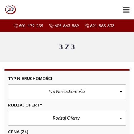
601-479-239
605-663-869
691-865-333
3 Z 3
TYP NIERUCHOMOŚCI
Typ Nieruchomości
RODZAJ OFERTY
Rodzaj Oferty
CENA
(ZŁ)