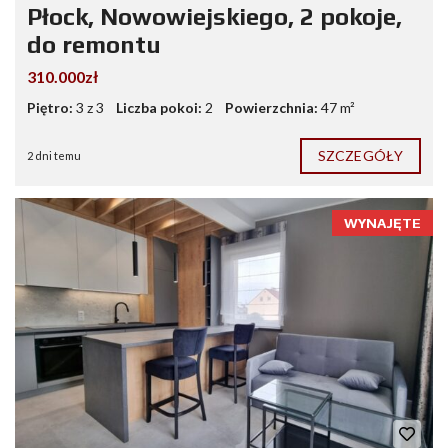
Płock, Nowowiejskiego, 2 pokoje,
do remontu
310.000zł
Piętro:
3 z 3
Liczba pokoi:
2
Powierzchnia:
47 m²
SZCZEGÓŁY
2 dni temu
WYNAJĘTE