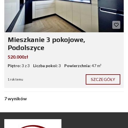
Mieszkanie 3 pokojowe,
Podolszyce
520.000zł
Piętro:
3 z 3
Liczba pokoi:
3
Powierzchnia:
47 m²
SZCZEGÓŁY
1 rok temu
7 wyników