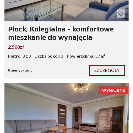
Płock, Kolegialna - komfortowe
mieszkanie do wynajęcia
2.500zł
Piętro:
3 z 3
Liczba pokoi:
3
Powierzchnia:
57 m²
SZCZEGÓŁY
8 miesięcy temu
WYNAJĘTE