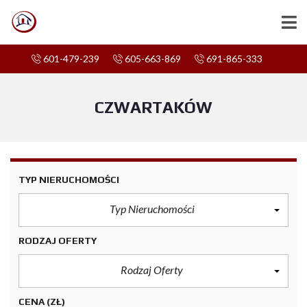
601-479-239
605-663-869
691-865-333
CZWARTAKÓW
TYP NIERUCHOMOŚCI
Typ Nieruchomości
RODZAJ OFERTY
Rodzaj Oferty
CENA
(ZŁ)