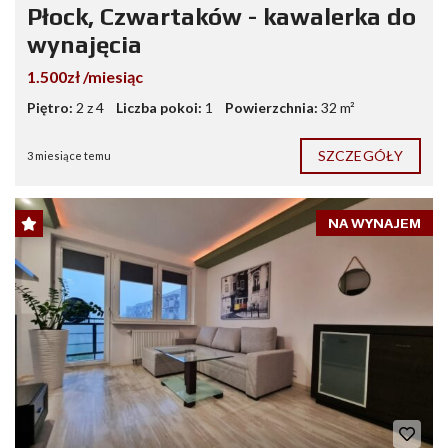
Płock, Czwartaków - kawalerka do
wynajęcia
1.500zł /miesiąc
Piętro:
2 z 4
Liczba pokoi:
1
Powierzchnia:
32 m²
SZCZEGÓŁY
3 miesiące temu
NA WYNAJEM