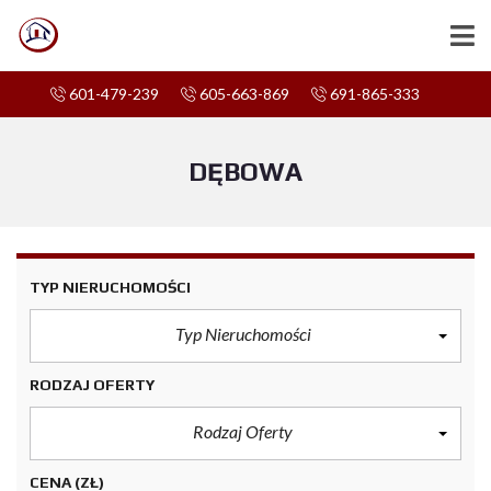
601-479-239
605-663-869
691-865-333
DĘBOWA
TYP NIERUCHOMOŚCI
Typ Nieruchomości
RODZAJ OFERTY
Rodzaj Oferty
CENA
(ZŁ)