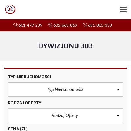
601-479-239
605-663-869
691-865-333
DYWIZJONU 303
TYP NIERUCHOMOŚCI
Typ Nieruchomości
RODZAJ OFERTY
Rodzaj Oferty
CENA
(ZŁ)