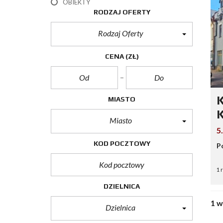
OBIEKTY
RODZAJ OFERTY
Rodzaj Oferty
CENA
(ZŁ)
K
MIASTO
K
Miasto
5
KOD POCZTOWY
P
1 
DZIELNICA
1 
Dzielnica