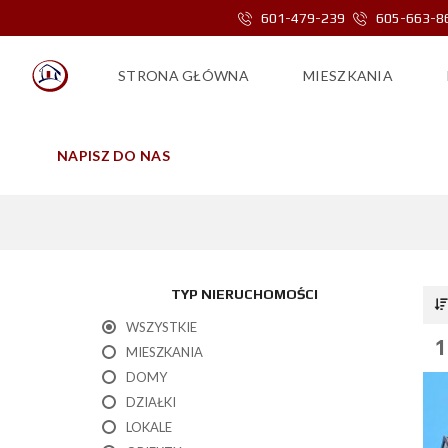
601-479-239
605-663-8
STRONA GŁÓWNA
MIESZKANIA
NAPISZ DO NAS
TYP NIERUCHOMOŚCI
WSZYSTKIE
1
MIESZKANIA
DOMY
DZIAŁKI
LOKALE