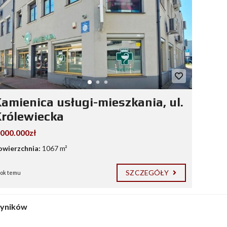
amienica usługi-mieszkania, ul.
rólewiecka
.000.000zł
owierzchnia:
1067 m²
SZCZEGÓŁY
rok temu
wyników