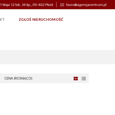
 1 Maja 12 lok. 34 IIp., 09-402 Płock
biuro@agencjacentrum.pl
KT
ZGŁOŚ NIERUCHOMOŚĆ
CENA (ROSNĄCO)