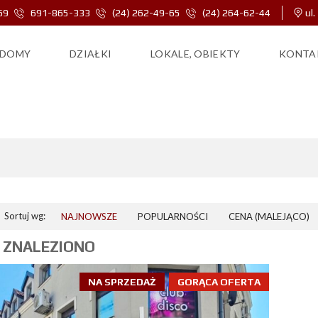
69
691-865-333
(24) 262-49-65
(24) 264-62-44
ul.
DOMY
DZIAŁKI
LOKALE, OBIEKTY
KONTA
KRÓLEWICKA
Sortuj wg:
NAJNOWSZE
POPULARNOŚCI
CENA (MALEJĄCO)
 ZNALEZIONO
NA SPRZEDAŻ
GORĄCA OFERTA