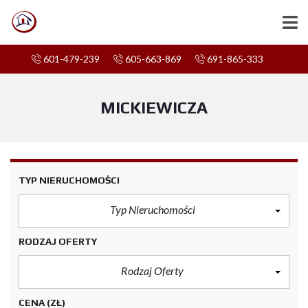
601-479-239
605-663-869
691-865-333
MICKIEWICZA
TYP NIERUCHOMOŚCI
Typ Nieruchomości
RODZAJ OFERTY
Rodzaj Oferty
CENA
(ZŁ)