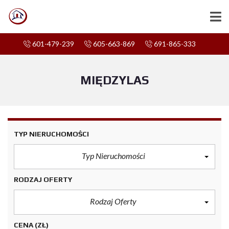
601-479-239
605-663-869
691-865-333
MIĘDZYLAS
TYP NIERUCHOMOŚCI
Typ Nieruchomości
RODZAJ OFERTY
Rodzaj Oferty
CENA
(ZŁ)