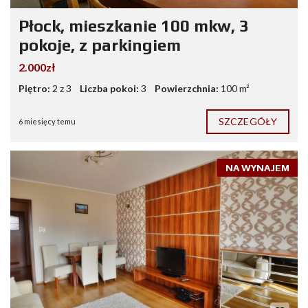
Płock, mieszkanie 100 mkw, 3
pokoje, z parkingiem
2.000zł
Piętro:
2 z 3
Liczba pokoi:
3
Powierzchnia:
100 m²
SZCZEGÓŁY
6 miesięcy temu
NA WYNAJEM