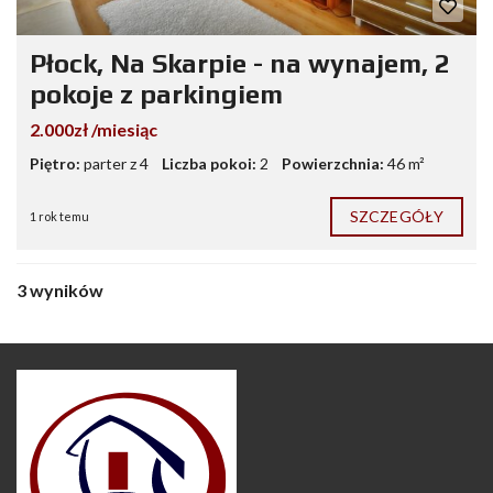
Płock, Na Skarpie - na wynajem, 2
pokoje z parkingiem
2.000zł /miesiąc
Piętro:
parter z 4
Liczba pokoi:
2
Powierzchnia:
46 m²
SZCZEGÓŁY
1 rok temu
3 wyników