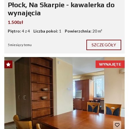
Płock, Na Skarpie - kawalerka do
wynajęcia
1.500zł
Piętro:
4 z 4
Liczba pokoi:
1
Powierzchnia:
20 m²
SZCZEGÓŁY
5 miesięcy temu
WYNAJĘTE