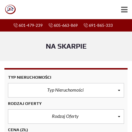
601-479-239
605-663-869
691-865-333
NA SKARPIE
TYP NIERUCHOMOŚCI
Typ Nieruchomości
RODZAJ OFERTY
Rodzaj Oferty
CENA
(ZŁ)