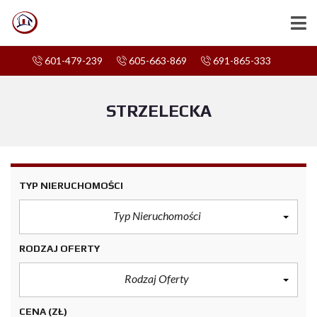
601-479-239
605-663-869
691-865-333
STRZELECKA
TYP NIERUCHOMOŚCI
Typ Nieruchomości
RODZAJ OFERTY
Rodzaj Oferty
CENA
(ZŁ)