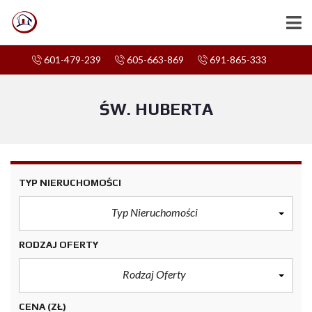
601-479-239
605-663-869
691-865-333
ŚW. HUBERTA
TYP NIERUCHOMOŚCI
Typ Nieruchomości
RODZAJ OFERTY
Rodzaj Oferty
CENA
(ZŁ)