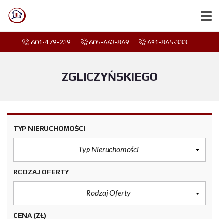
601-479-239
605-663-869
691-865-333
ZGLICZYŃSKIEGO
TYP NIERUCHOMOŚCI
Typ Nieruchomości
RODZAJ OFERTY
Rodzaj Oferty
CENA
(ZŁ)