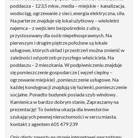
poddasza – 123,5 mkw., media – miejskie – kanalizacja,
wodociąg, ogrzewanie z sieci, energia elektryczna, siła.
Na parterze znajduje się lokal użytkowy – wieloletni
najemca – z wejściem bezpośrednio z ulicy,
przystosowany dla osób niepełnosprawnych. Na
pierwszym i drugim piętrze położone są lokale
usługowe, których układ i przestrzeń można zmienić w
zależności od potrzeb przyszłego właściciela. Na
poddaszu – 2 mieszkania. W podpiwniczeniu znajduje
się pomieszczenie gospodarcze ( węzeł cieplny –
ogrzewanie miejskie) , pomieszczenie usługowe. Na
każdej kondygnacji znajdują się łazienki, pomieszczenie
socjalne. Ponadto budynek posiada szyb windowy .
Kamienica w bardzo dobrym stanie, Zapraszamy na
prezentację! To świetna okazja dla inwestorów
szukających pewnej nieruchomości w sercu miasta.
kontakt z agentem 601 479 239
Opis oferty zawarty na stronie internetowej sporządzany