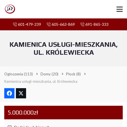
601-479-239
605-663-869
691-865-333
KAMIENICA USŁUGI-MIESZKANIA,
UL. KRÓLEWIECKA
Ogłoszenia
(113)
Domy
(20)
Płock
(8)
Kamienica usługi-mieszkania, ul. Królewiecka
5.000.000zł