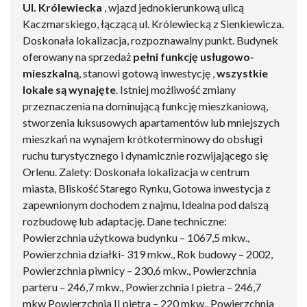
Ul. Królewiecka
, wjazd jednokierunkową ulicą
Kaczmarskiego, łączącą ul. Królewiecką z Sienkiewicza.
Doskonała lokalizacja, rozpoznawalny punkt. Budynek
oferowany na sprzedaż
pełni funkcję usługowo-
mieszkalną
, stanowi gotową inwestycję ,
wszystkie
lokale są wynajęte
. Istniej możliwość zmiany
przeznaczenia na dominującą funkcję mieszkaniową,
stworzenia luksusowych apartamentów lub mniejszych
mieszkań na wynajem krótkoterminowy do obsługi
ruchu turystycznego i dynamicznie rozwijającego się
Orlenu. Zalety: Doskonała lokalizacja w centrum
miasta, Bliskość Starego Rynku, Gotowa inwestycja z
zapewnionym dochodem z najmu, Idealna pod dalszą
rozbudowę lub adaptację. Dane techniczne:
Powierzchnia użytkowa budynku – 1067,5 mkw.,
Powierzchnia działki- 319 mkw., Rok budowy – 2002,
Powierzchnia piwnicy – 230,6 mkw., Powierzchnia
parteru – 246,7 mkw., Powierzchnia I pietra – 246,7
mkw Powierzchnia II piętra – 220 mkw., Powierzchnia