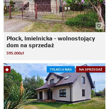
Płock, Imielnicka - wolnostojący
dom na sprzedaż
595.000zł
TYLKO U NAS
NA SPRZEDAŻ