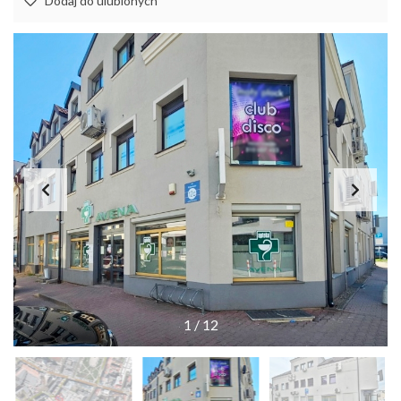
Dodaj do ulubionych
1
/
12