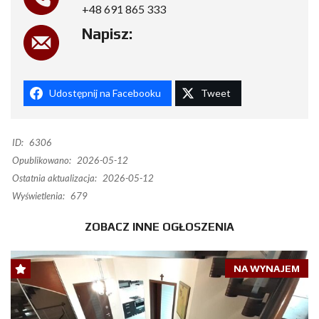
+48 691 865 333
Napisz:
Udostępnij na Facebooku
Tweet
ID:
6306
Opublikowano:
2026-05-12
Ostatnia aktualizacja:
2026-05-12
Wyświetlenia:
679
ZOBACZ INNE OGŁOSZENIA
NA WYNAJEM