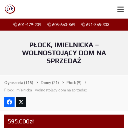
601-479-239
605-663-869
691-865-333
PŁOCK, IMIELNICKA –
WOLNOSTOJĄCY DOM NA
SPRZEDAŻ
Ogłoszenia
(115)
Domy
(21)
Płock
(9)
Płock, Imielnicka - wolnostojący dom na sprzedaż
595.000zł