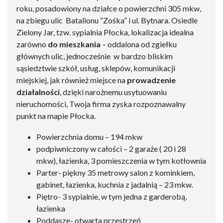
roku, posadowiony na działce o powierzchni 305 mkw,
na zbiegu ulic Batalionu “Zośka” i ul. Bytnara. Osiedle
Zielony Jar, tzw. sypialnia Płocka, lokalizacja idealna
zarówno
do mieszkania
– oddalona od zgiełku
głównych ulic, jednocześnie w bardzo bliskim
sąsiedztwie szkół, usług, sklepów, komunikacji
miejskiej, jak również miejsce na
prowadzenie
działalności
, dzięki narożnemu usytuowaniu
nieruchomości, Twoja firma zyska rozpoznawalny
punkt na mapie Płocka.
Powierzchnia domu – 194 mkw
podpiwniczony w całości – 2 garaże ( 20 i 28
mkw), łazienka, 3 pomieszczenia w tym kotłownia
Parter- piękny 35 metrowy salon z kominkiem,
gabinet, łazienka, kuchnia z jadalnią – 23 mkw.
Piętro- 3 sypialnie, w tym jedna z garderobą,
łazienka
Poddasze- otwarta przestrzeń