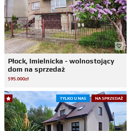
Płock, Imielnicka - wolnostojący
dom na sprzedaż
595.000zł
TYLKO U NAS
NA SPRZEDAŻ