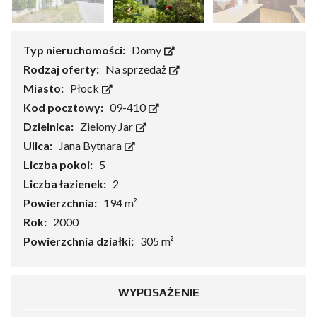
Typ nieruchomości:
Domy
Rodzaj oferty:
Na sprzedaż
Miasto:
Płock
Kod pocztowy:
09-410
Dzielnica:
Zielony Jar
Ulica:
Jana Bytnara
Liczba pokoi:
5
Liczba łazienek:
2
Powierzchnia:
194 m²
Rok:
2000
Powierzchnia działki:
305 m²
WYPOSAŻENIE