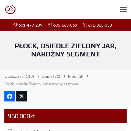
601-479-239
605-663-869
691-865-333
PŁOCK, OSIEDLE ZIELONY JAR,
NAROŻNY SEGMENT
Ogłoszenia
(113)
Domy
(20)
Płock
(8)
Płock, osiedle Zielony Jar, narożny segment
980.000zł