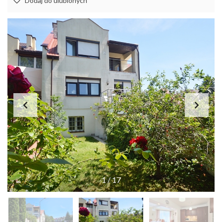
Dodaj do ulubionych
1
/
17